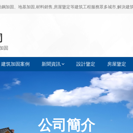
、粘鋼加固、地基加固,材料銷售,房屋鑒定等建筑工程服務眾多城市,解決
司
加固
建筑加固案例
新聞資訊
設計鑒定
房屋鑒定
公司簡介