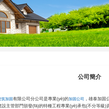
公司簡介
有限公司分公司是專業(yè)的
，雄
建筑加固
加固公司
設主管部門頒發(fā)的特種工程專業(yè)承包(不分等級