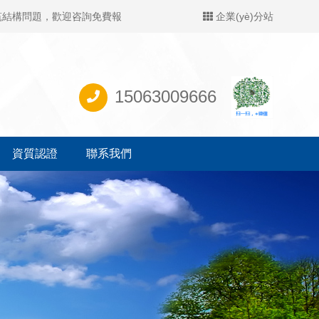
建筑結構問題，歡迎咨詢免費報
企業(yè)分站
15063009666
資質認證
聯系我們