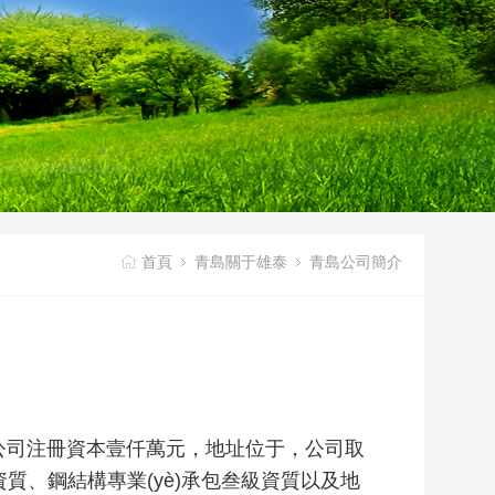
首頁
青島關于雄泰
青島公司簡介
泰加固公司注冊資本壹仟萬元，地址位于，公司取
)資質、鋼結構專業(yè)承包叁級資質以及地