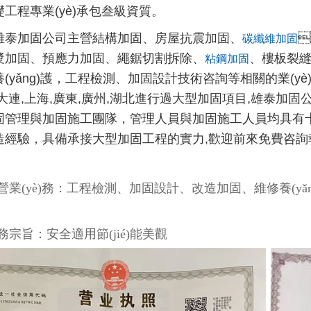
工程專業(yè)承包叁級資質。
加固公司主營結構加固、房屋抗震加固、

碳纖維加固
加固、預應力加固、繩鋸切割拆除、
、樓板
粘鋼加固
(yǎng)護，工程檢測、加固設計技術咨詢等相關的業(yè)
大連,上海,廣東,廣州,湖北進行過大型加固項目,雄泰加固公
固管理與加固施工團隊，管理人員與加固施工人員均具有十
造經驗，具備承接大型加固工程的實力,歡迎前來免費咨
營業(yè)務：工程檢測、加固設計、改造加固、維修養(yǎn
務宗旨：安全適用節(jié)能美觀