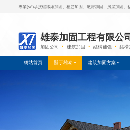
專業(yè)承接碳纖維加固、植筋加固、廠房加固、房屋加固
價。
雄泰加固工程有限公
·
·
·
加固公司
建筑加固
結構補強
結構
網站首頁
關于雄泰
建筑加固方案