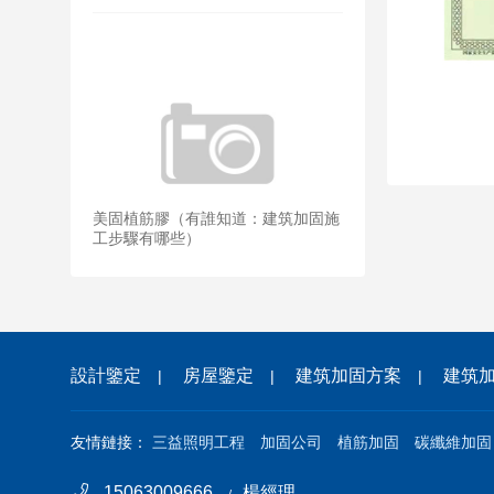
美固植筋膠（有誰知道：建筑加固施
工步驟有哪些）
設計鑒定
房屋鑒定
建筑加固方案
建筑
|
|
|
友情鏈接：
三益照明工程
加固公司
植筋加固
碳纖維加固
15063009666
楊經理