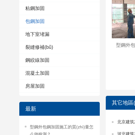
粘鋼加固
包鋼加固
地下室堵漏
型鋼外包
裂縫修補(bǔ)
鋼絞線加固
混凝土加固
房屋加固
其它地區(
最新
北京建筑
型鋼外包鋼加固施工的質(zhì)量怎
河北建筑
么做檢測？