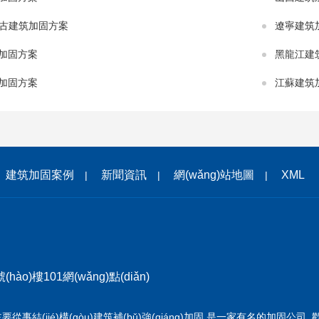
)蒙古建筑加固方案
遼寧建筑
加固方案
黑龍江建
加固方案
江蘇建筑
建筑加固案例
新聞資訊
網(wǎng)站地圖
XML
|
|
|
ào)樓101網(wǎng)點(diǎn)
司 主要從事結(jié)構(gòu)建筑補(bǔ)強(qiáng)加固,是一家有名的加固公司