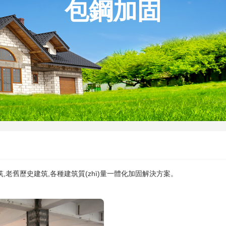
包鋼加固
,老舊歷史建筑,各種建筑質(zhì)量一體化加固解決方案。