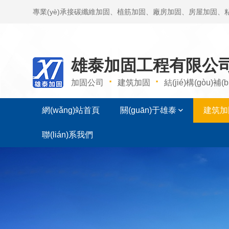
專業(yè)承接碳纖維加固、植筋加固、廠房加固、房屋加固、
迎咨詢免費(fèi)報(bào)價(jià)。
雄泰加固工程有限公
·
·
加固公司
建筑加固
結(jié)構(gòu)補(b
網(wǎng)站首頁
關(guān)于雄泰
建筑加
聯(lián)系我們