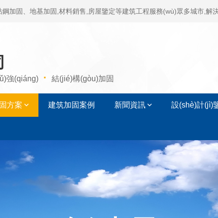
粘鋼加固、地基加固,材料銷售,房屋鑒定等建筑工程服務(wù)眾多城市,解決建
司
·
ǔ)強(qiáng)
結(jié)構(gòu)加固
固方案
建筑加固案例
新聞資訊
設(shè)計(jì