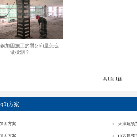
鋼加固施工的質(zhì)量怎么
做檢測？
共
1
頁
1
條
qū)方案
加固方案
天津建筑
加固方案
山西建筑