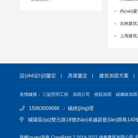
內(nèi
吉林建筑
上海建筑
設(shè)計(jì)鑒定
房屋鑒定
建筑加固方案
|
|
|
友情鏈接：
三益照明工程
加固公司
植筋加固
碳纖維加固
15063009666
楊經(jīng)理
/
城陽區(qū)雙元路18號(hào)卓越蔚藍(lán)群島140號(h
版權(quán)所有 CopyRight ? 2019-2022 雄泰建筑加固公