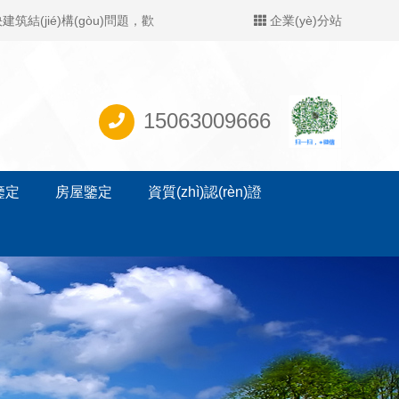
筑結(jié)構(gòu)問題，歡
企業(yè)分站
15063009666
)鑒定
房屋鑒定
資質(zhì)認(rèn)證