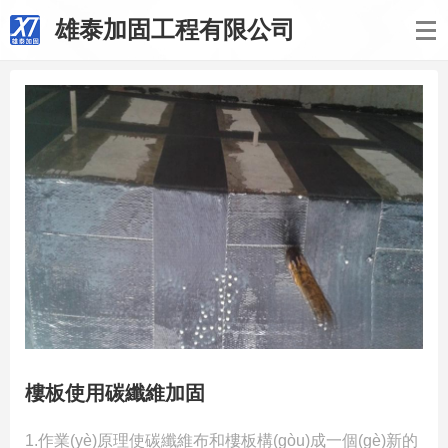
雄泰加固工程有限公司
網(wǎng)站首頁(yè)
關(guān)于雄泰
建筑加固方案
建筑加固案例
新聞資訊
設(shè)計(jì)鑒定
房屋鑒定
樓板使用碳纖維加固
資質(zhì)認(rèn)證
1.作業(yè)原理使碳纖維布和樓板構(gòu)成一個(gè)新的