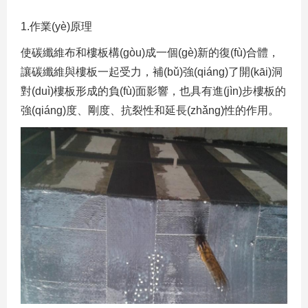
1.作業(yè)原理
使碳纖維布和樓板構(gòu)成一個(gè)新的復(fù)合體，
讓碳纖維與樓板一起受力，補(bǔ)強(qiáng)了開(kāi)洞
對(duì)樓板形成的負(fù)面影響，也具有進(jìn)步樓板的
強(qiáng)度、剛度、抗裂性和延長(zhǎng)性的作用。