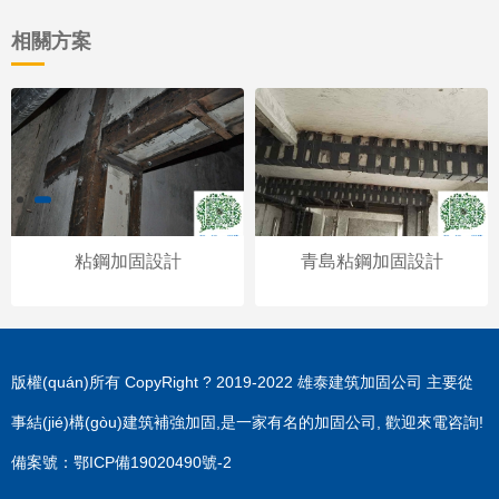
相關方案
粘鋼加固設計
青島粘鋼加固設計
版權(quán)所有 CopyRight ? 2019-2022 雄泰建筑加固公司 主要從
事結(jié)構(gòu)建筑補強加固,是一家有名的加固公司, 歡迎來電咨詢!
備案號：
鄂ICP備19020490號-2