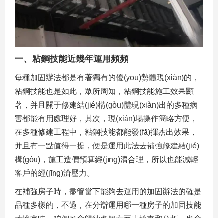
一、粘鋼技能近幾年運用頻頻
每種加固辦法都是有著獨有的優(yōu)勢體現(xiàn)的，
粘鋼技能也是如此，眾所周知，粘鋼技能施工效果顯
著，并且關于修建結(jié)構(gòu)體現(xiàn)出的多種病
害都能有用處理好，其次，現(xiàn)場操作簡略方便，
在多種修建工程中，粘鋼技能都能發(fā)揮杰出效果，
并且有一點值得一提，便是運用此法去補強修建結(jié)
構(gòu)，施工造價預算經(jīng)濟合理，所以也能減輕
客戶的經(jīng)濟壓力。
在補強房子時，盡管當下能夠去運用的加固辦法的確是
品種多樣的，不過，在分辯運用哪一種房子的加固技能