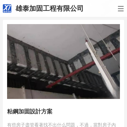
雄泰加固工程有限公司
網(wǎng)站首頁
關于雄泰
建筑加固方案
建筑加固案例
新聞資訊
設計鑒定
房屋鑒定
粘鋼加固設計方案
資質(zhì)認證
有些房子盡管看著找不出什么問題，不過，當對房子內