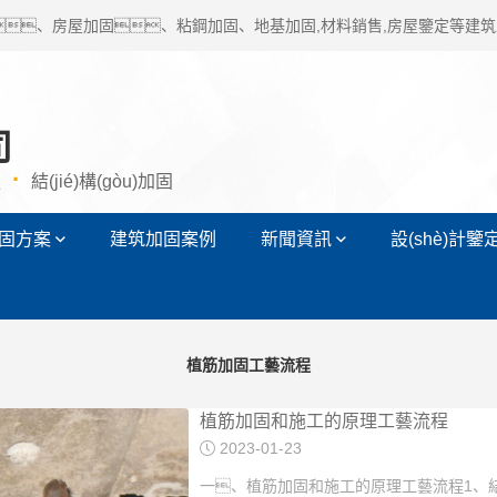
、房屋加固、粘鋼加固、地基加固,材料銷售,房屋鑒定等建筑工
司
·
強
結(jié)構(gòu)加固
固方案
建筑加固案例
新聞資訊
設(shè)計鑒
植筋加固工藝流程
植筋加固和施工的原理工藝流程
2023-01-23
一、植筋加固和施工的原理工藝流程1、結(j