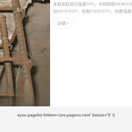
身具有較高的強度，并與鋼筋
拉、抗剪、抗壓強度
詳細
eyou:pagelist listitem='pre,pageno,next' listsize='9' /}