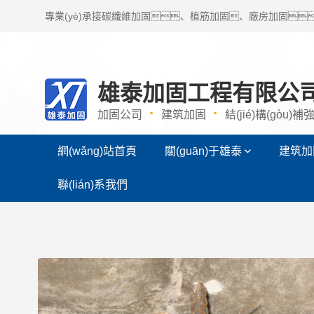
專業(yè)承接碳纖維加固、植筋加固、廠房加固
建筑結(jié)構(gòu)問題，歡迎咨詢免費報價。
雄泰加固工程有限公
·
·
加固公司
建筑加固
結(jié)構(gòu)補
網(wǎng)站首頁
關(guān)于雄泰
建筑加
聯(lián)系我們