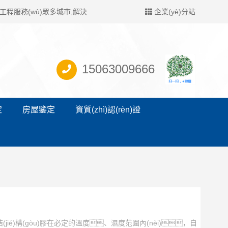
程服務(wù)眾多城市,解決
企業(yè)分站
15063009666
定
房屋鑒定
資質(zhì)認(rèn)證
ié)構(gòu)膠在必定的溫度、濕度范圍內(nèi)，自