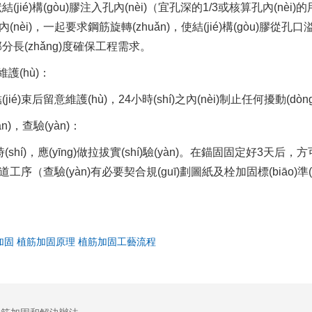
(jié)構(gòu)膠注入孔內(nèi)（宜孔深的1/3或核算孔內(nèi)
)孔內(nèi)，一起要求鋼筋旋轉(zhuǎn)，使結(jié)構(gòu)膠從孔
(zhǎng)度確保工程需求。
，維護(hù)：
ié)束后留意維護(hù)，24小時(shí)之內(nèi)制止任何擾動(dò
n)，查驗(yàn)：
(shí)，應(yīng)做拉拔實(shí)驗(yàn)。在錨固固定好3天后，方可進
行下道工序（查驗(yàn)有必要契合規(guī)劃圖紙及栓加固標(biāo)準(
加固
植筋加固原理
植筋加固工藝流程