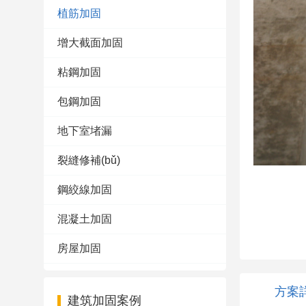
植筋加固
增大截面加固
粘鋼加固
包鋼加固
地下室堵漏
裂縫修補(bǔ)
鋼絞線加固
混凝土加固
房屋加固
方案
建筑加固案例