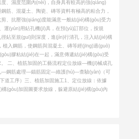
、濕度范圍內(nèi)，自身具有較高的強(qiáng)
與鋼筋、混凝土、陶瓷、磚等資料有極高的粘合力，
抗剪、抗壓強(qiáng)度能滿意一般結(jié)構(gòu)受力
。2、運(yùn)用鉆孔機(jī)具，在預(yù)訂部位，按規
孔徑鉆至規(guī)則深度，進(jìn)行清孔，注入結(jié)構
膠，植入鋼筋，使鋼筋與混凝土、磚等經(jīng)過(guò)
構(gòu)膠粘結(jié)在一起，滿意傳遞結(jié)構(gòu)受
。 二、植筋加固的工藝流程定位放線—機(jī)械成孔
—鋼筋處理—錨筋固定—維護(hù)—查驗(yàn)（可
)行下道工序）三、植筋加固施工1、定位放線：依據
(jié)構(gòu)加固圖要求放線，躲避原結(jié)構(gòu)內