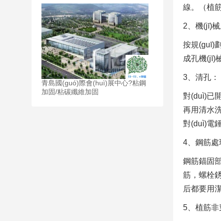
線。（植筋孔
2、機(jī
按規(guī)
成孔機(jī)
3、清孔：
青島國(guó)際會(huì)展中心?粘鋼
加固/粘碳纖維加固
對(duì)已
再用清水洗凈
對(duì)電
4、鋼筋
鋼筋錨固部
筋，螺栓
后都要用潔凈
5、植