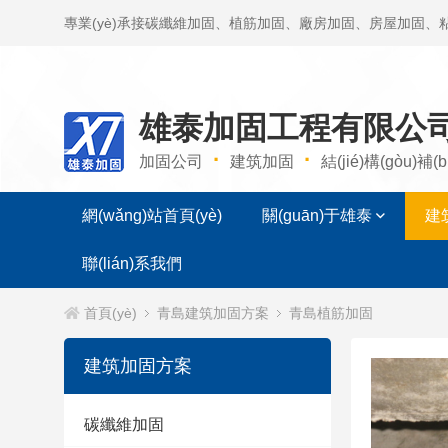
專業(yè)承接碳纖維加固、植筋加固、廠房加固、房屋加固、粘
題，歡迎咨詢免費(fèi)報(bào)價(jià)。
雄泰加固工程有限公
·
·
加固公司
建筑加固
結(jié)構(gòu)補(b
網(wǎng)站首頁(yè)
關(guān)于雄泰
建
聯(lián)系我們
首頁(yè)
青島建筑加固方案
青島植筋加固
建筑加固方案
碳纖維加固