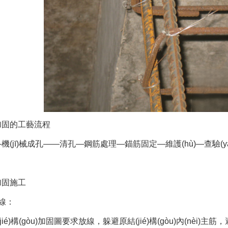
、植筋加固的工藝流程
機(jī)械成孔——清孔—鋼筋處理—錨筋固定—維護(hù)—查驗(yà
筋加固施工
線：
(jié)構(gòu)加固圖要求放線，躲避原結(jié)構(gòu)內(nèi)主筋