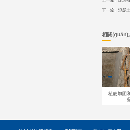
上一篇：
建筑
下一篇：
混凝土
相關(guān
g)該錨固多
植筋加固能夠防震減震的
植筋加固
ǎng)度怎
根本原因
è)算