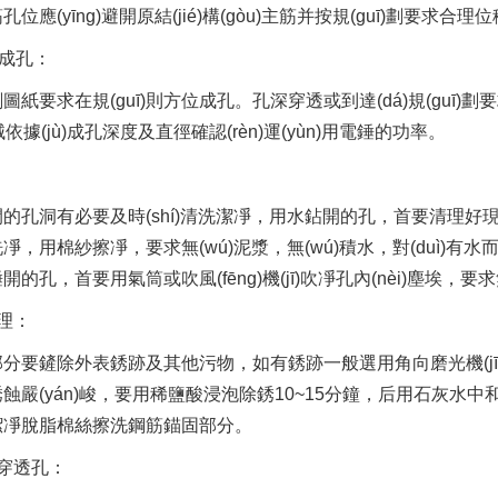
位應(yīng)避開原結(jié)構(gòu)主筋并按規(guī)劃要求合理位
)械成孔：
劃圖紙要求在規(guī)則方位成孔。孔深穿透或到達(dá)規(guī)劃要求深度
械依據(jù)成孔深度及直徑確認(rèn)運(yùn)用電錘的功率。
開的孔洞有必要及時(shí)清洗潔凈，用水鉆開的孔，首要清理好現(x
，用棉紗擦凈，要求無(wú)泥漿，無(wú)積水，對(duì
錘開的孔，首要用氣筒或吹風(fēng)機(jī)吹凈孔內(nèi)塵埃，要
處理：
分要鏟除外表銹跡及其他污物，如有銹跡一般選用角向磨光機(jī)配鋼絲
銹蝕嚴(yán)峻，要用稀鹽酸浸泡除銹10~15分鐘，后用石灰
脫脂棉絲擦洗鋼筋錨固部分。
筋非穿透孔：