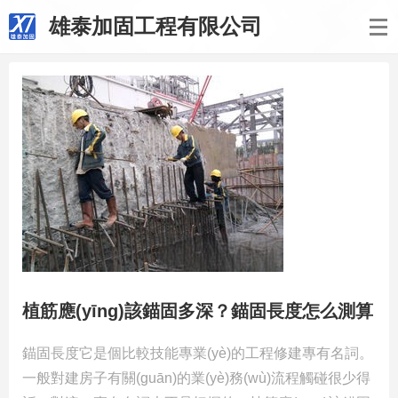
雄泰加固工程有限公司
網(wǎng)站首頁
關(guān)于雄泰
建筑加固方案
建筑加固案例
新聞資訊
設(shè)計鑒定
植筋應(yīng)該錨固多深？錨固長度怎么測算
房屋鑒定
錨固長度它是個比較技能專業(yè)的工程修建專有名詞。
資質(zhì)認證
一般對建房子有關(guān)的業(yè)務(wù)流程觸碰很少得