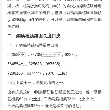
梁、板、柱等預(yù)制構(gòu)件的承受力鋼筋植筋伸進
橡膠支座或根本中的總長，也還可以指鋼筋植筋直錨預
(yù)制構(gòu)件的長短。可以平行線鋼筋錨固和曲折鋼
筋錨固。
二、鋼筋植筋錨固長度口決
（一）鋼筋植筋錨固長度口決
62353，78735，92384;
664554，825683，987685;
7288106，63744*7，9876一二級;；
25之上多十一，浸塑更增四之一。
沒有抗震規(guī)則的鋼筋植筋錨固長度最短，像一級鋼
筋植筋62分ok，二級鋼筋植筋78分ok，
三級鋼筋植筋92分ok,這便是榜首行的意思。