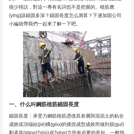
很少得話，對這一專有名詞也不是把握的。植筋應
(yīng)該錨固多深？錨固長度怎么測算？下邊加固公司
小編就帶我們一起來了解一下吧。
一、什么叫鋼筋植筋錨固長度
錨固長度：承受力鋼筋植筋憑借其表層與混泥土的粘合
成效或頂端結(jié)構(gòu)的揉捏成型成效而做到規(guī)
劃承當(dāng)?shù)貞?yīng)力所有必要的長短。一般指