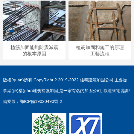
植筋加固能夠防震減震
植筋加固和施工的原理
的根本原因
工藝流程
版權(quán)所有 CopyRight ? 2019-2022 雄泰建筑加固公司 主要從
事結(jié)構(gòu)建筑補強加固,是一家有名的加固公司, 歡迎來電咨詢!
備案號：
鄂ICP備19020490號-2