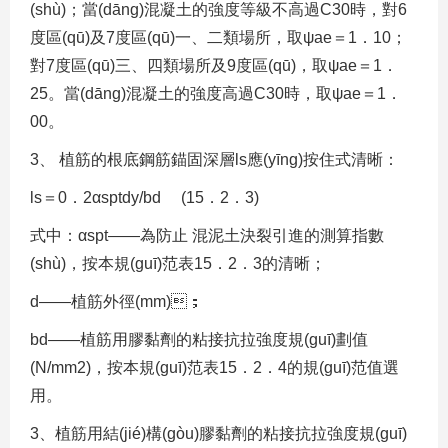
(shù)；當(dāng)混凝土的強度等級不高過C30時，對6
度區(qū)及7度區(qū)一、二類場所，取ψae＝1．10；
對7度區(qū)三、四類場所及9度區(qū)，取ψae＝1．
25。當(dāng)混凝土的強度高過C30時，取ψae＝1．
00。
3、 植筋的根底鋼筋錨固深層ls應(yīng)按住式清晰：
ls＝0．2αsptdy/bd (15．2．3)
式中：αspt——為防止 混泥土決裂引進的測算指數
(shù)，按本規(guī)范表15．2．3的清晰；
d——植筋外徑(mm)；
bd——植筋用膠黏劑的粘接抗拉強度規(guī)劃值
(N/mm2)，按本規(guī)范表15．2．4的規(guī)范值選
用。
3、植筋用結(jié)構(gòu)膠黏劑的粘接抗拉強度規(guī)