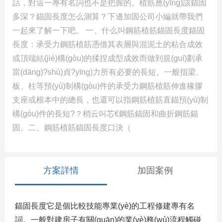
話，對這一專有名詞也不是把握的。植筋應(yīng)該錨固
聯(lián)系我們
多深？錨固長度怎么測算？下邊加固公司小編就帶我們
一起來了解一下吧。 一、什么叫鋼筋植筋錨固長度錨固
長度：承受力鋼筋植筋憑借其表層與混泥土的粘合成效
或頂端結(jié)構(gòu)的揉捏成型成效而做到規(guī)劃承
當(dāng)?shù)貞?yīng)力所有必要的長短。一般指梁、
板、柱等預(yù)制構(gòu)件的承受力鋼筋植筋伸進橡膠
支座或根本中的總長，也還可以指鋼筋植筋直錨預(yù)制
構(gòu)件的長短?？梢云叫芯€鋼筋錨固和曲折鋼筋錨
固。二、鋼筋植筋錨固長度口決（
方案詳情
加固案例
錨固長度它是個比較技能專業(yè)的工程修建專有名
詞。一般對建房子有關(guān)的業(yè)務(wù)流程觸碰